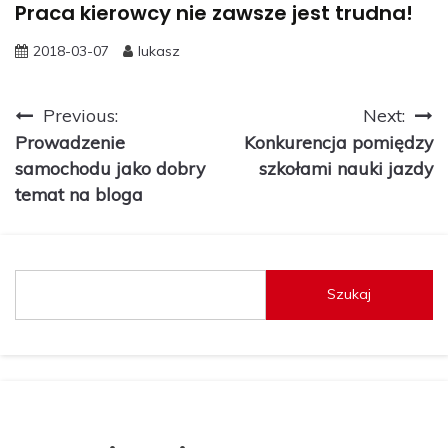
Praca kierowcy nie zawsze jest trudna!
2018-03-07
lukasz
Nawigacja
Previous:
Next:
Prowadzenie
Konkurencja pomiędzy
wpisu
samochodu jako dobry
szkołami nauki jazdy
temat na bloga
Szukaj