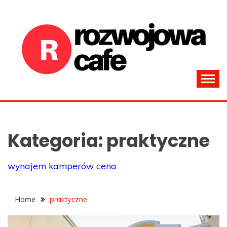
Skip
to
content
Bezpieczeństwo na drodze
ROZWOJOWACAFE.PL
Kategoria:
praktyczne
wynajem kamperów cena
Home
praktyczne